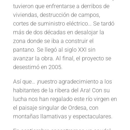
tuvieron que enfrentarse a
derribos de
viviendas, destrucción de campos,
cortes de suministro eléctrico…
Se tardó
más de dos décadas en desalojar la
zona donde
se
iba a construir el
pantano. Se llegó al siglo XXI sin
avanzar la obra
. Al final,
el proyecto se
desestimó en 2005.
Así que…
¡
n
uestro agradecimiento a los
habitantes de la ribera
del
Ara
! C
on su
lucha
nos han regalado este río virgen
en
el paisaje singular de Ordesa, con
montañas llamativa
s
y espectacular
es.