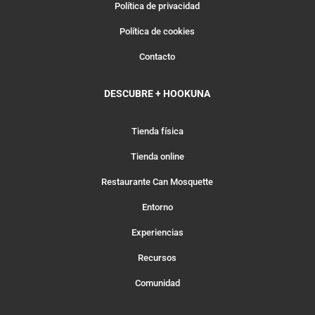
Política de privacidad
Política de cookies
Contacto
DESCUBRE + HOOKUNA
Tienda física
Tienda online
Restaurante Can Mosquette
Entorno
Experiencias
Recursos
Comunidad