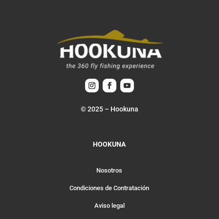
© 2025 – Hookuna
HOOKUNA
Nosotros
Condiciones de Contratación
Aviso legal