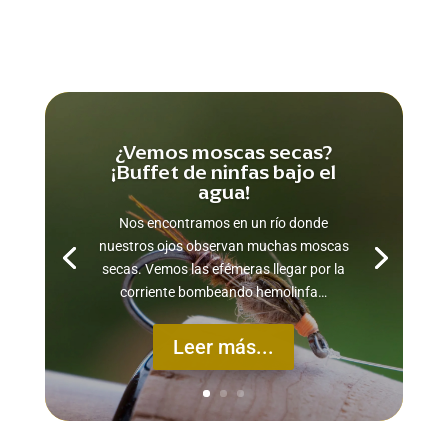
¿Vemos moscas secas?
¡Buffet de ninfas bajo el
agua!
Nos encontramos en un río donde
nuestros ojos observan muchas moscas
secas. Vemos las efémeras llegar por la
corriente bombeando hemolinfa…
Leer más...