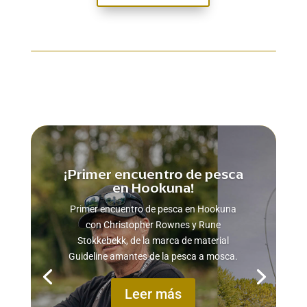
¡Primer encuentro de pesca
en Hookuna!
Primer encuentro de pesca en Hookuna
con Christopher Rownes y Rune
Stokkebekk, de la marca de material
Guideline amantes de la pesca a mosca.
Leer más