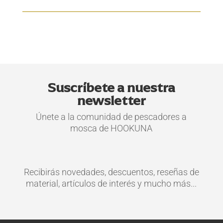
Suscríbete a nuestra
newsletter
Únete a la comunidad de pescadores a
mosca de HOOKUNA
Recibirás novedades, descuentos, reseñas de
material, artículos de interés y mucho más...