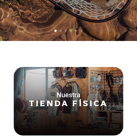
Nuestra
TIENDA FÍSICA