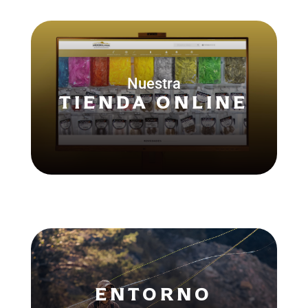
Nuestra
TIENDA ONLINE
ENTORNO