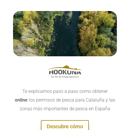
Te explicamos paso a paso como obtener
online
los permisos de pesca para Cataluña y las
zonas más importantes de pesca en España
Descubre cómo